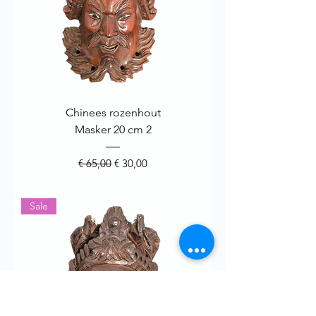
Chinees rozenhout
Masker 20 cm 2
Normale prijs
Verkoopprijs
€ 65,00
€ 30,00
Sale