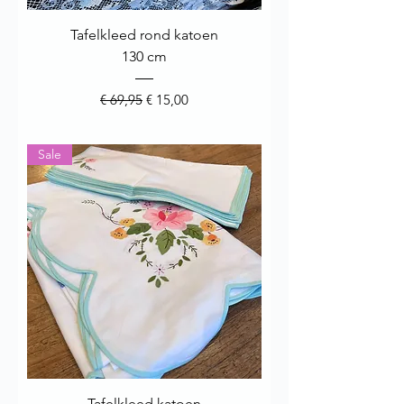
Tafelkleed rond katoen
130 cm
Normale prijs
Verkoopprijs
€ 69,95
€ 15,00
Sale
Tafelkleed katoen