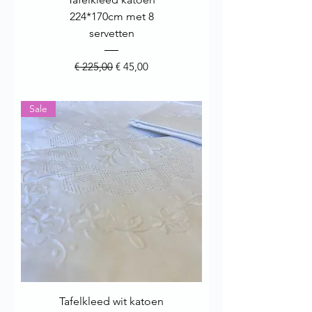
224*170cm met 8
servetten
Normale prijs
Verkoopprijs
€ 225,00
€ 45,00
Sale
Tafelkleed wit katoen