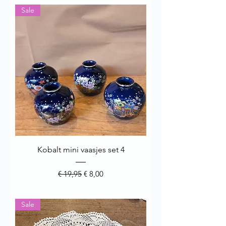
Sale
Kobalt mini vaasjes set 4
Normale prijs
Verkoopprijs
€ 19,95
€ 8,00
Sale