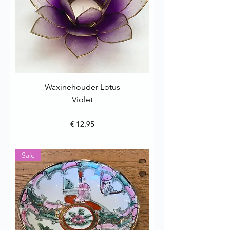
Waxinehouder Lotus
Violet
Prijs
€ 12,95
Sale