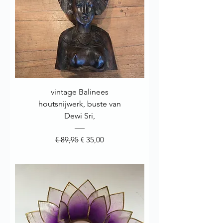
vintage Balinees
houtsnijwerk, buste van
Dewi Sri,
Normale prijs
Verkoopprijs
€ 89,95
€ 35,00