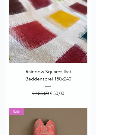
Rainbow Squares Ikat
Beddensprei 150x240
Normale prijs
Verkoopprijs
€ 125,00
€ 50,00
Sale