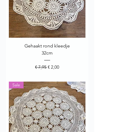
Gehaakt rond kleedje
32cm
Normale prijs
Verkoopprijs
€ 7,95
€ 2,00
Sale