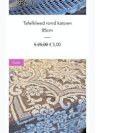
Tafelkleed rond katoen
85cm
Normale prijs
Verkoopprijs
€ 25,00
€ 5,00
Sale