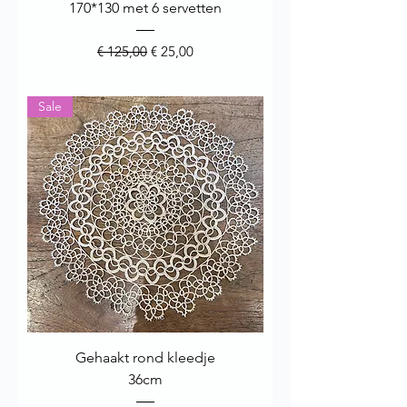
170*130 met 6 servetten
Normale prijs
Verkoopprijs
€ 125,00
€ 25,00
Sale
Gehaakt rond kleedje
36cm