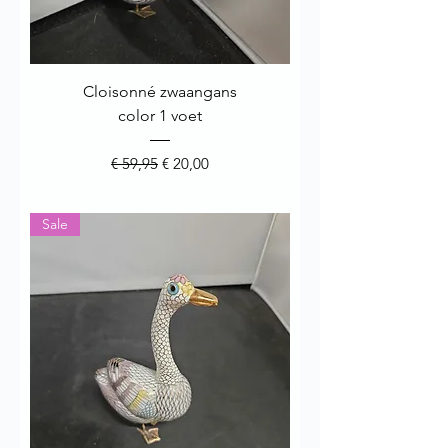
Cloisonné zwaangans
color 1 voet
Normale prijs
Verkoopprijs
€ 59,95
€ 20,00
Sale