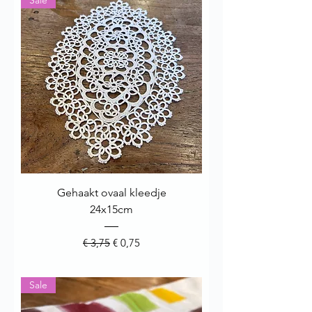
Gehaakt ovaal kleedje
24x15cm
Normale prijs
Verkoopprijs
€ 3,75
€ 0,75
Sale