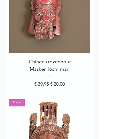
Chinees rozenhout
Masker 16cm man
Normale prijs
Verkoopprijs
€ 39,95
€ 20,00
Sale