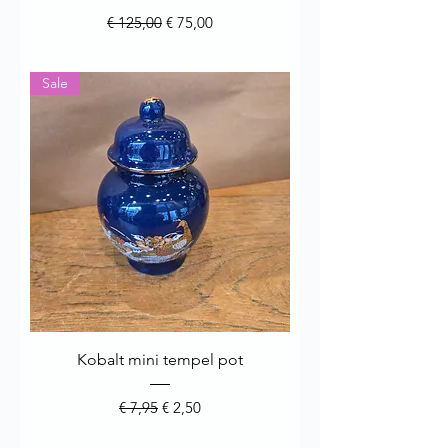
Normale prijs
Verkoopprijs
€ 125,00
€ 75,00
Sale
Kobalt mini tempel pot
Normale prijs
Verkoopprijs
€ 7,95
€ 2,50