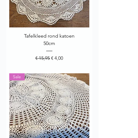
Tafelkleed rond katoen
50cm
Normale prijs
Verkoopprijs
€ 15,95
€ 4,00
Sale