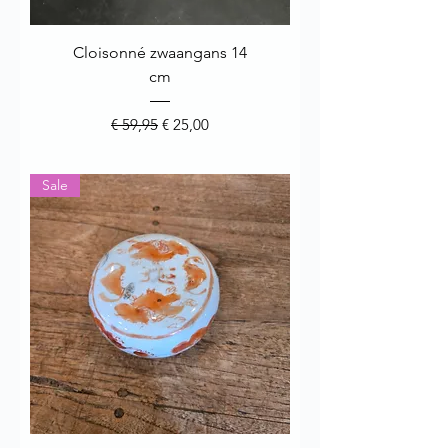
Cloisonné zwaangans 14
cm
Normale prijs
Verkoopprijs
€ 59,95
€ 25,00
Sale