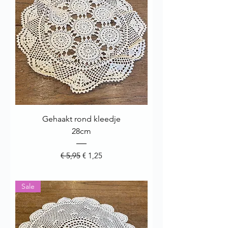
Gehaakt rond kleedje
28cm
Normale prijs
Verkoopprijs
€ 5,95
€ 1,25
Sale