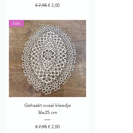
Normale prijs
Verkoopprijs
€ 7,95
€ 2,00
Sale
Gehaakt ovaal kleedje
36x25 cm
Normale prijs
Verkoopprijs
€ 7,95
€ 2,00