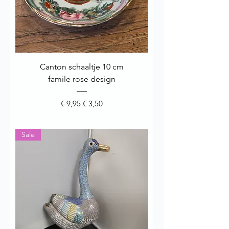
Canton schaaltje 10 cm
famile rose design
Normale prijs
Verkoopprijs
€ 9,95
€ 3,50
Sale