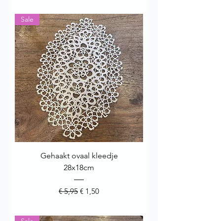
Sale
Gehaakt ovaal kleedje
28x18cm
Normale prijs
Verkoopprijs
€ 5,95
€ 1,50
Sale