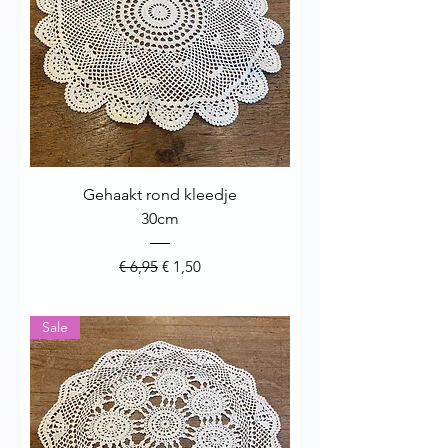
Gehaakt rond kleedje
30cm
Normale prijs
Verkoopprijs
€ 6,95
€ 1,50
Sale