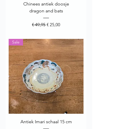
Chinees antiek doosje
dragon and bats
Normale prijs
Verkoopprijs
€ 49,95
€ 25,00
Sale
Antiek Imari schaal 15 cm