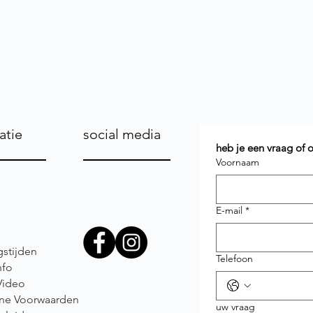
atie
social media
heb je een vraag of
Voornaam
E-mail
*
stijden
Telefoon
nfo
Video
ne Voorwaarden
uw vraag