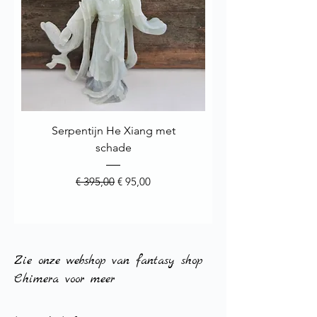
Serpentijn He Xiang met
schade
Normale prijs
Verkoopprijs
€ 395,00
€ 95,00
Zie onze webshop van fantasy shop
Chimera voor meer