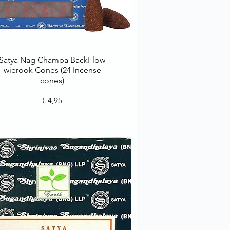
Satya Nag Champa BackFlow
Snel overzicht
wierook Cones (24 Incense
cones)
Prijs
€ 4,95