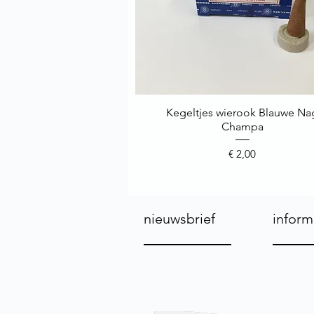
Kegeltjes wierook Blauwe Na
Snel overzicht
Champa
Prijs
€ 2,00
nieuwsbrief
inform