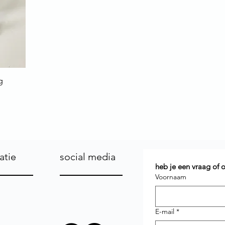
g
atie
social media
heb je een vraag of
Voornaam
E-mail
*