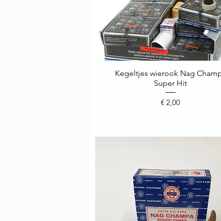
Kegeltjes wierook Nag Cham
Snel overzicht
Super Hit
Prijs
€ 2,00