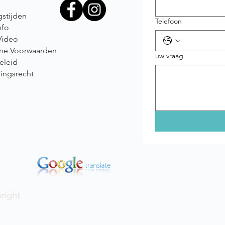
stijden
Telefoon
nfo
Video
ne Voorwaarden
uw vraag
eleid
ingsrecht
right