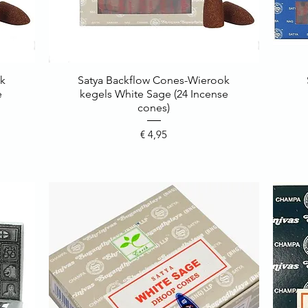
ok
Satya Backflow Cones-Wierook
Snel overzicht
e
kegels White Sage (24 Incense
cones)
Prijs
€ 4,95