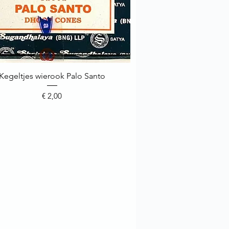
Kegeltjes wierook Palo Santo
Snel overzicht
Prijs
€ 2,00