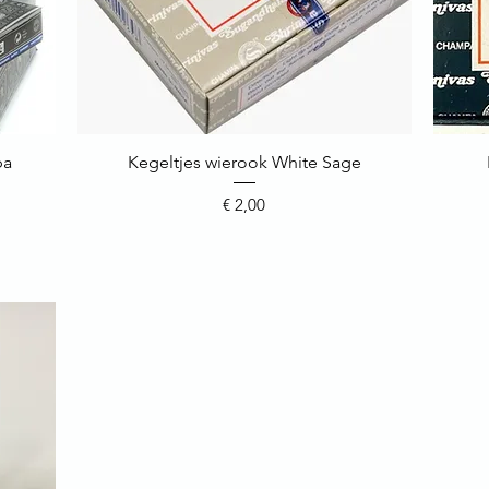
pa
Kegeltjes wierook White Sage
Snel overzicht
Prijs
€ 2,00