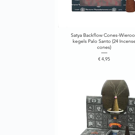
Satya Backflow Cones-Wiero
Snel overzicht
kegels Palo Santo (24 Incens
cones)
Prijs
€ 4,95