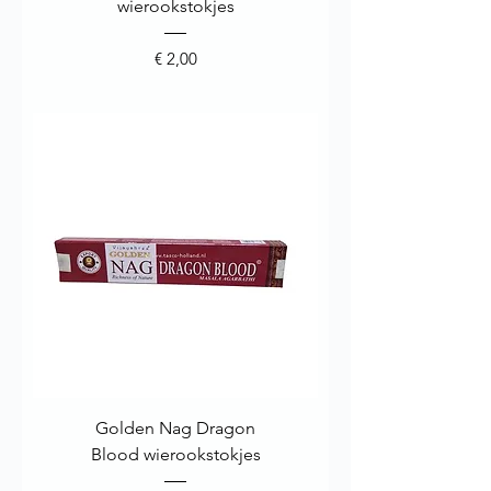
wierookstokjes
Prijs
€ 2,00
Golden Nag Dragon
Blood wierookstokjes