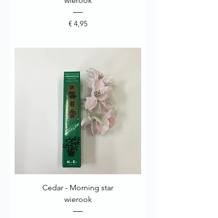
wierook
Prijs
€ 4,95
Cedar - Morning star
wierook