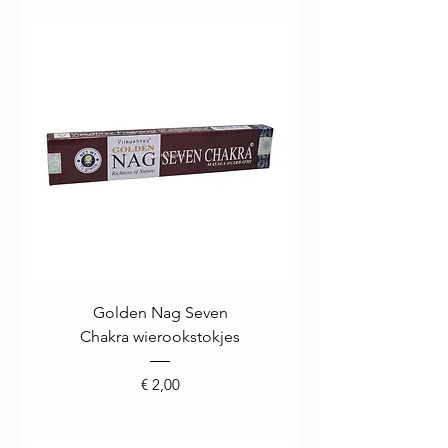
Golden Nag Seven
Chakra wierookstokjes
Prijs
€ 2,00