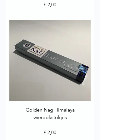
Prijs
€ 2,00
Golden Nag Himalaya
wierookstokjes
Prijs
€ 2,00