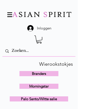
Inloggen
Wierookstokjes
Branders
Morningstar
Palo Santo/Witte salie