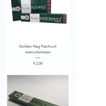
Golden Nag Patchouli
wierookstokjes
Prijs
€ 2,00