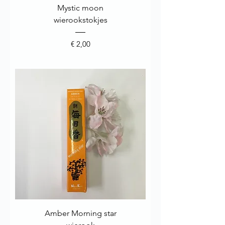
Mystic moon
wierookstokjes
Prijs
€ 2,00
Amber Morning star