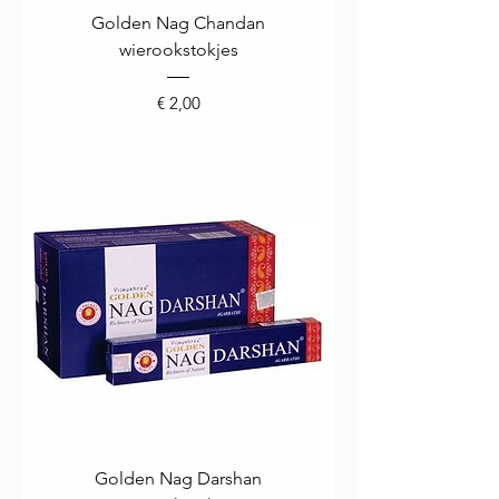
Golden Nag Chandan
wierookstokjes
Prijs
€ 2,00
Golden Nag Darshan