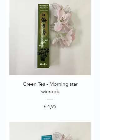
Green Tea - Morning star
wierook
Prijs
€ 4,95