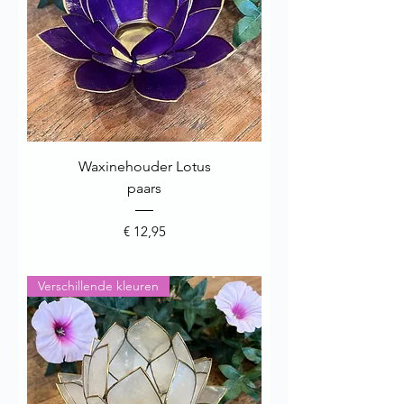
Waxinehouder Lotus
paars
Prijs
€ 12,95
Verschillende kleuren