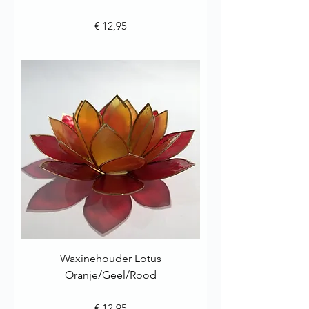
Prijs
€ 12,95
Waxinehouder Lotus
Oranje/Geel/Rood
Prijs
€ 12,95