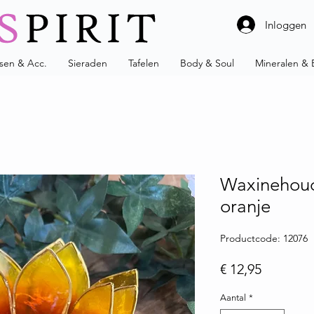
Inloggen
ssen & Acc.
Sieraden
Tafelen
Body & Soul
Mineralen & 
Waxinehoud
oranje
Productcode: 12076
Prijs
€ 12,95
Aantal
*