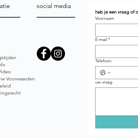
atie
social media
heb je een vraag of
Voornaam
E-mail
*
stijden
Telefoon
nfo
Video
ne Voorwaarden
uw vraag
eleid
ingsrecht