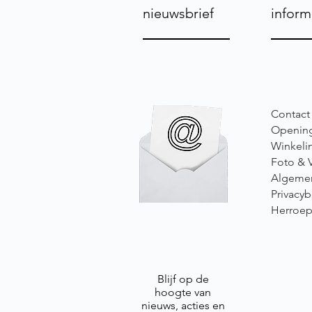
nieuwsbrief
inform
Contact
Opening
Winkeli
Foto & 
Algeme
Privacyb
Herroep
Blijf op de
hoogte van
nieuws, acties en