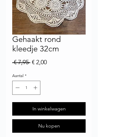
Gehaakt rond
kleedje 32cm
Normale prijs
Verkoopprijs
 € 7,95 
€ 2,00
Aantal
*
In winkelwagen
Nu kopen