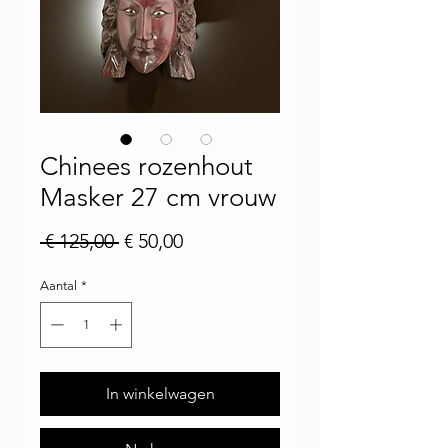
Chinees rozenhout
Masker 27 cm vrouw
Normale prijs
Verkoopprijs
 € 125,00 
€ 50,00
Aantal
*
In winkelwagen