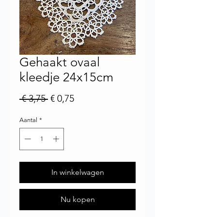
Gehaakt ovaal
kleedje 24x15cm
Normale prijs
Verkoopprijs
 € 3,75 
€ 0,75
Aantal
*
In winkelwagen
Nu kopen