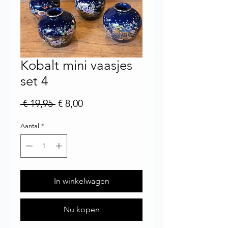
Kobalt mini vaasjes
set 4
Normale prijs
Verkoopprijs
 € 19,95 
€ 8,00
Aantal
*
In winkelwagen
Nu kopen