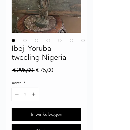
Ibeji Yoruba
tweeling Nigeria
Normale prijs
Verkoopprijs
 € 295,00 
€ 75,00
Aantal
*
In winkelwagen