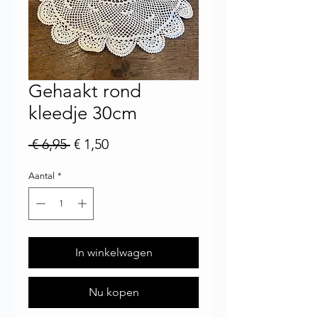
Gehaakt rond
kleedje 30cm
Normale prijs
Verkoopprijs
 € 6,95 
€ 1,50
Aantal
*
In winkelwagen
Nu kopen