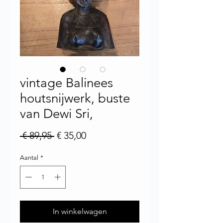
vintage Balinees
houtsnijwerk, buste
van Dewi Sri,
Normale prijs
Verkoopprijs
 € 89,95 
€ 35,00
Aantal
*
In winkelwagen