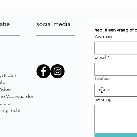
atie
social media
heb je een vraag of
Voornaam
E-mail
*
stijden
Telefoon
nfo
Video
ne Voorwaarden
uw vraag
eleid
ingsrecht