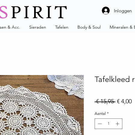
Inloggen
ssen & Acc.
Sieraden
Tafelen
Body & Soul
Mineralen & 
Tafelkleed
Normale
V
 € 15,95 
€ 4,00
Aantal
*