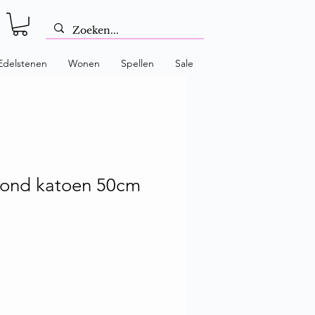
Edelstenen
Wonen
Spellen
Sale
 rond katoen 50cm
 prijs
erkoopprijs