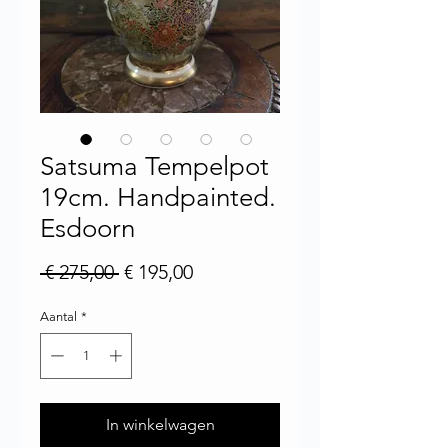
Satsuma Tempelpot
19cm. Handpainted.
Esdoorn
Normale prijs
Verkoopprijs
 € 275,00 
€ 195,00
Aantal
*
In winkelwagen