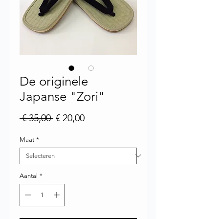
De originele
Japanse "Zori"
Normale prijs
Verkoopprijs
 € 35,00 
€ 20,00
Maat
*
Aantal
*