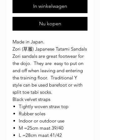
In winkelwagen
Nu kopen
Made in Japan.
Zori (草履) Japanese Tatami Sandals
Zori sandals are great footwear for
the dojo. They are easy to put on
and off when leaving and entering
the training floor. Traditional Y
style can be used barefoot or with
split toe tabi socks.
Black velvet straps
Tightly woven straw top
Rubber soles
Indoor or outdoor use
M =25cm maat 39/40
L =28cm maat 41/42