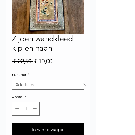
Zijden wandkleed
kip en haan
Normale prijs
Verkoopprijs
 € 22,50 
€ 10,00
nummer
*
Aantal
*
In winkelwagen