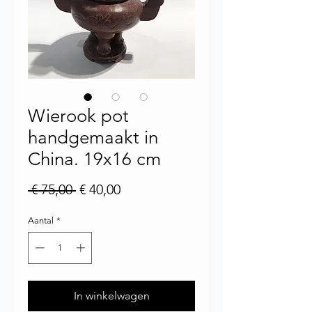
Wierook pot
handgemaakt in
China. 19x16 cm
Normale prijs
Verkoopprijs
 € 75,00 
€ 40,00
Aantal
*
In winkelwagen