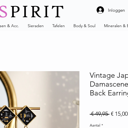
Inloggen
ssen & Acc.
Sieraden
Tafelen
Body & Soul
Mineralen & 
Vintage Ja
Damascene
Back Earrin
Normale
 € 49,95 
€ 15,00
Aantal
*