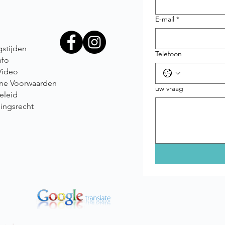
E-mail
*
stijden
Telefoon
nfo
Video
ne Voorwaarden
uw vraag
eleid
ingsrecht