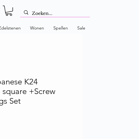
Edelstenen
Wonen
Spellen
Sale
panese K24
 square +Screw
gs Set
 prijs
Verkoopprijs