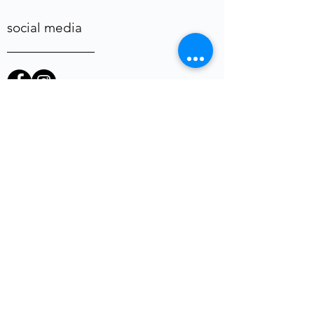
social media
heb je een vraag of opmerking?
Voornaam
E-mail
*
Telefoon
uw vraag