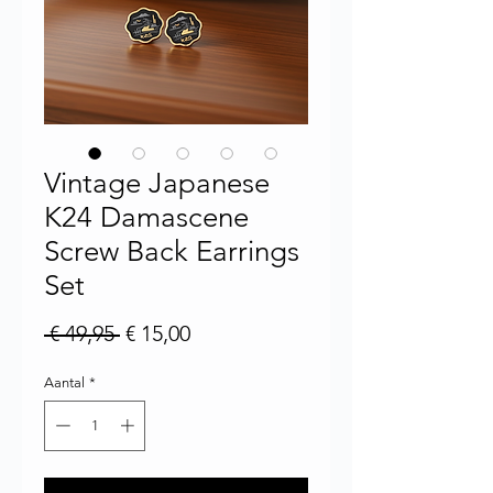
Vintage Japanese
K24 Damascene
Screw Back Earrings
Set
Normale prijs
Verkoopprijs
 € 49,95 
€ 15,00
Aantal
*