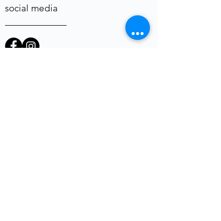
social media
heb je een vraag of opmerking?
Voornaam
E-mail
*
Telefoon
uw vraag