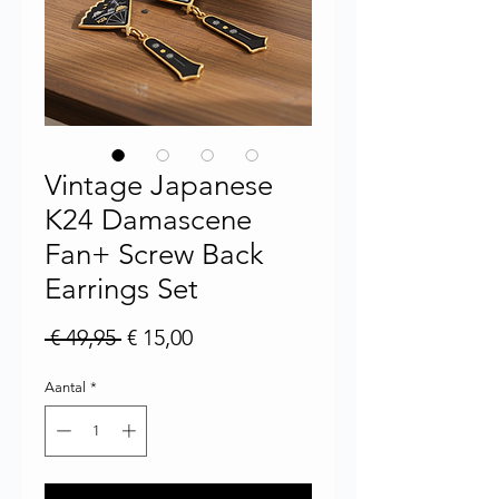
Vintage Japanese
K24 Damascene
Fan+ Screw Back
Earrings Set
Normale prijs
Verkoopprijs
 € 49,95 
€ 15,00
Aantal
*