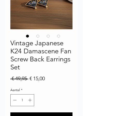
Vintage Japanese
K24 Damascene Fan
Screw Back Earrings
Set
Normale prijs
Verkoopprijs
 € 49,95 
€ 15,00
Aantal
*