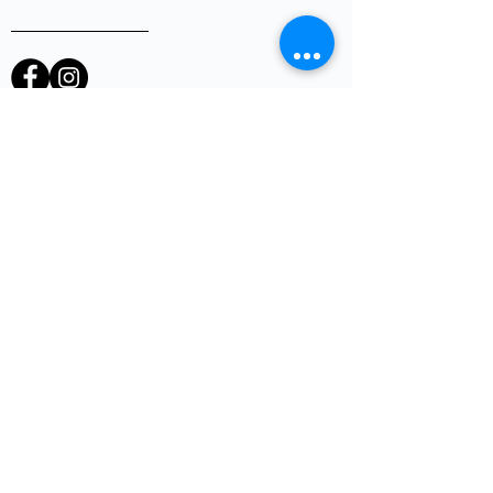
heb je een vraag of opmerking?
Voornaam
E-mail
*
Telefoon
uw vraag