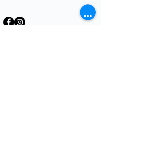
heb je een vraag of opmerking?
Voornaam
E-mail
*
Telefoon
uw vraag