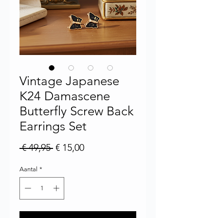
Vintage Japanese
K24 Damascene
Butterfly Screw Back
Earrings Set
Normale prijs
Verkoopprijs
 € 49,95 
€ 15,00
Aantal
*