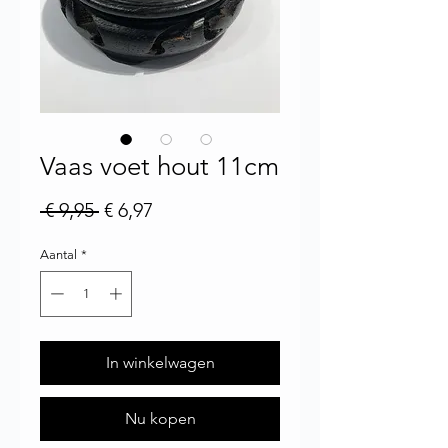
Vaas voet hout 11cm
Normale prijs
Verkoopprijs
 € 9,95 
€ 6,97
Aantal
*
In winkelwagen
Nu kopen