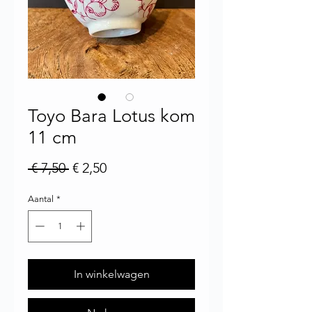
Toyo Bara Lotus kom
11 cm
Normale prijs
Verkoopprijs
 € 7,50 
€ 2,50
Aantal
*
In winkelwagen