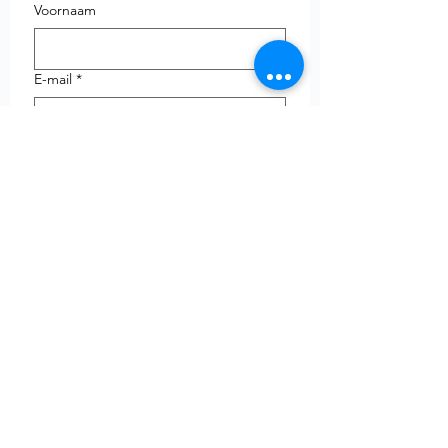
Voornaam
E-mail
*
Telefoon
uw vraag
Verzenden