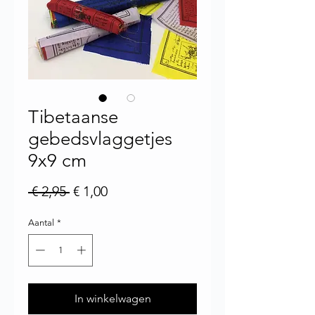
Tibetaanse
gebedsvlaggetjes
9x9 cm
Normale prijs
Verkoopprijs
 € 2,95 
€ 1,00
Aantal
*
In winkelwagen