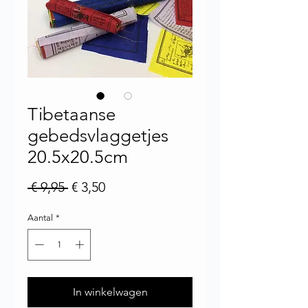
Tibetaanse
gebedsvlaggetjes
20.5x20.5cm
Normale prijs
Verkoopprijs
 € 9,95 
€ 3,50
Aantal
*
In winkelwagen