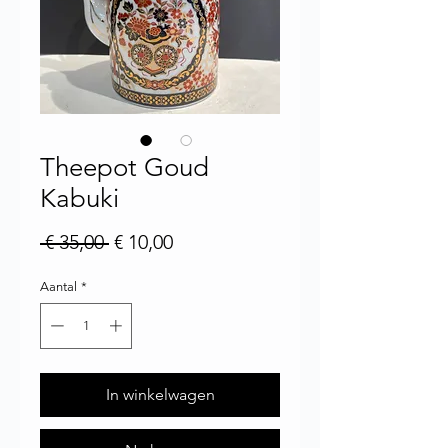
Theepot Goud
Kabuki
Normale prijs
Verkoopprijs
 € 35,00 
€ 10,00
Aantal
*
In winkelwagen