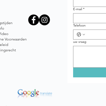
E-mail
*
stijden
Telefoon
nfo
Video
ne Voorwaarden
uw vraag
eleid
ingsrecht