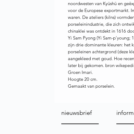
noordwesten van Kyūshū en geëxp
voor de Europese exportmarkt. Im
waren. De ateliers (kilns) vormde
porseleinindustrie, die zich ontw
chinaklei was ontdekt in 1616 d
Yi Sam Pyong (Yi Sam-p'young; 15
zijn drie dominante kleuren: het 
porseleinen achtergrond (deze kleu
aangekleed met goud. Hoe recente
later bij gekomen. bron wikeped
Groen Imari.
Hoogte 20 cm.
Gemaakt van porselein.
nieuwsbrief
inform