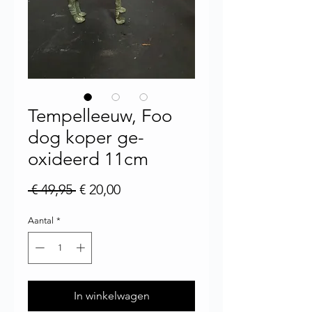
Tempelleeuw, Foo
dog koper ge-
oxideerd 11cm
Normale prijs
Verkoopprijs
 € 49,95 
€ 20,00
Aantal
*
In winkelwagen