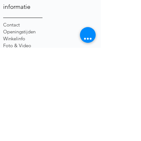
informatie
Contact
Openingstijden
Winkelinfo
Foto & Video
Algemene Voorwaarden
Privacybeleid
Herroepingsrecht
social media
heb je een vraag of opmerking?
Voornaam