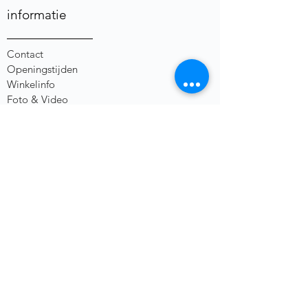
informatie
Contact
Openingstijden
Winkelinfo
Foto & Video
Algemene Voorwaarden
Privacybeleid
Herroepingsrecht
social media
heb je een vraag of opmerking?
Voornaam