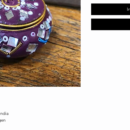
I
India
gen