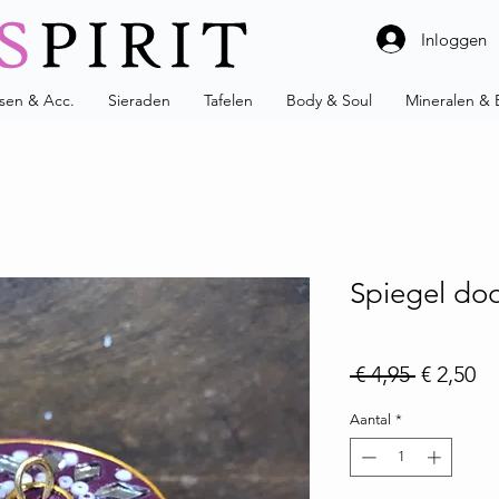
Inloggen
ssen & Acc.
Sieraden
Tafelen
Body & Soul
Mineralen & 
Spiegel doo
Normale 
Ve
 € 4,95 
€ 2,50
Aantal
*