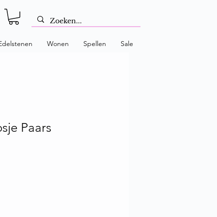
Edelstenen
Wonen
Spellen
Sale
sje Paars
prijs
rkoopprijs