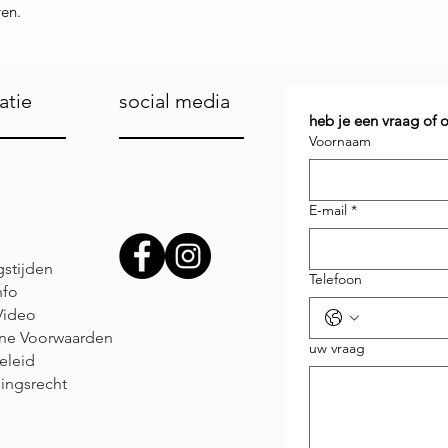
ren.
atie
social media
heb je een vraag of
Voornaam
E-mail
*
stijden
Telefoon
nfo
Video
ne Voorwaarden
uw vraag
eleid
ingsrecht