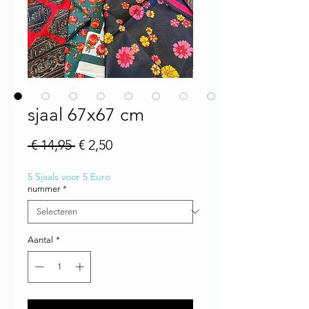
sjaal 67x67 cm
Normale prijs
Verkoopprijs
 € 14,95 
€ 2,50
5 Sjaals voor 5 Euro
nummer
*
Aantal
*