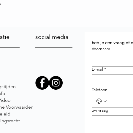
s
atie
social media
heb je een vraag of
Voornaam
E-mail
*
stijden
Telefoon
nfo
Video
ne Voorwaarden
uw vraag
eleid
ingsrecht