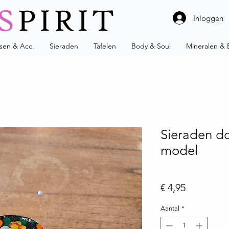
Inloggen
ssen & Acc.
Sieraden
Tafelen
Body & Soul
Mineralen & 
Sieraden d
model
Prijs
€ 4,95
Aantal
*