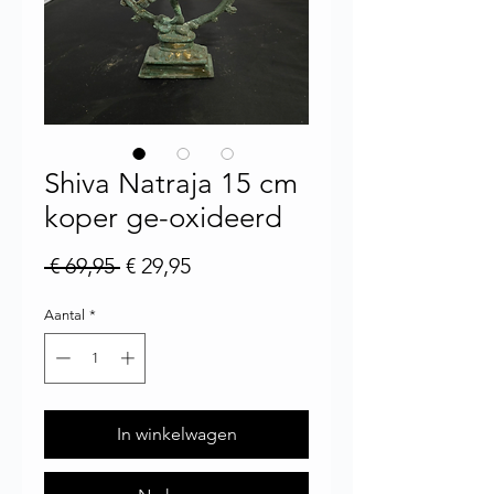
Shiva Natraja 15 cm
koper ge-oxideerd
Normale prijs
Verkoopprijs
 € 69,95 
€ 29,95
Aantal
*
In winkelwagen