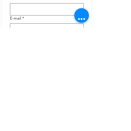
E-mail
*
Telefoon
uw vraag
Verzenden
© Copyright