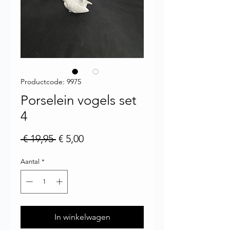
Productcode: 9975
Porselein vogels set
4
Normale prijs
Verkoopprijs
 € 19,95 
€ 5,00
Aantal
*
In winkelwagen