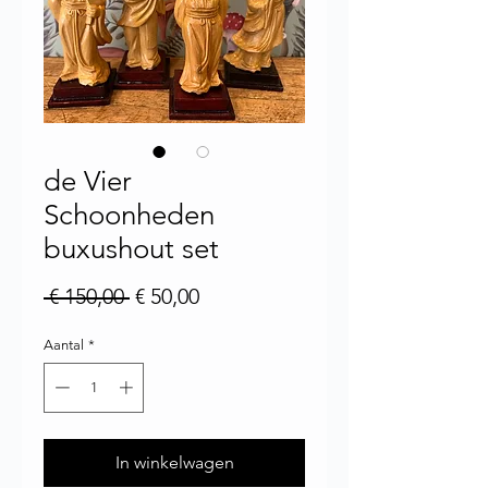
de Vier
Schoonheden
buxushout set
Normale prijs
Verkoopprijs
 € 150,00 
€ 50,00
Aantal
*
In winkelwagen