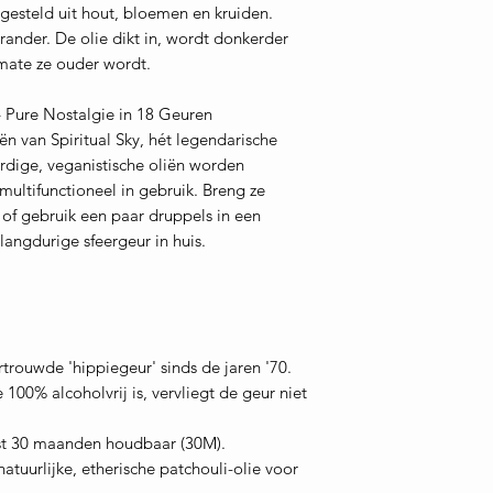
gesteld uit hout, bloemen en kruiden.
rander. De olie dikt in, wordt donkerder
rmate ze ouder wordt.
 – Pure Nostalgie in 18 Geuren
n van Spiritual Sky, hét legendarische
rdige, veganistische oliën worden
 multifunctioneel in gebruik. Breng ze
 of gebruik een paar druppels in een
langdurige sfeergeur in huis.
rtrouwde 'hippiegeur' sinds de jaren '70.
100% alcoholvrij is, vervliegt de geur niet
st 30 maanden houdbaar (30M).
atuurlijke, etherische patchouli-olie voor