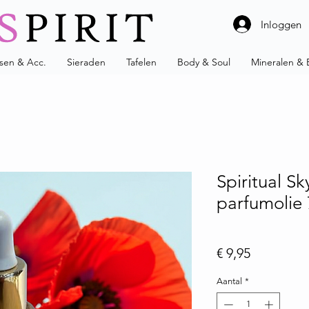
Inloggen
ssen & Acc.
Sieraden
Tafelen
Body & Soul
Mineralen & 
Spiritual S
parfumolie 
Prijs
€ 9,95
Aantal
*