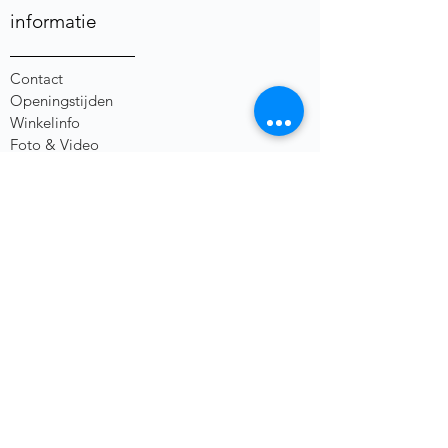
informatie
Contact
Openingstijden
Winkelinfo
Foto & Video
Algemene Voorwaarden
Privacybeleid
Herroepingsrecht
social media
heb je een vraag of opmerking?
Voornaam