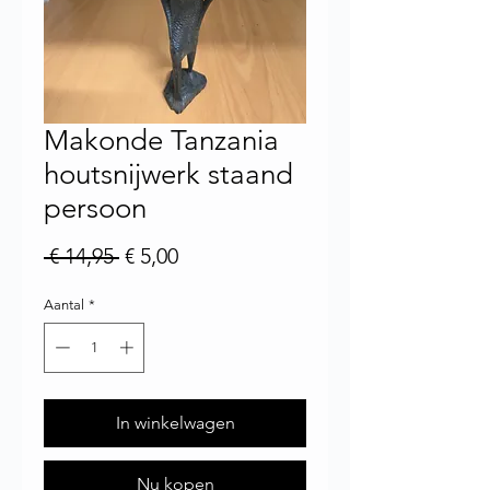
Makonde Tanzania
houtsnijwerk staand
persoon
Normale prijs
Verkoopprijs
 € 14,95 
€ 5,00
Aantal
*
In winkelwagen
Nu kopen