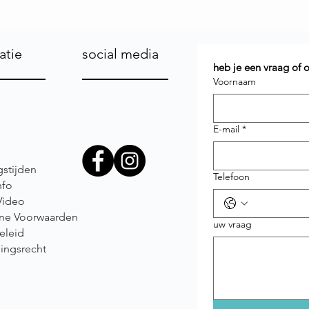
atie
social media
heb je een vraag of
Voornaam
E-mail
*
stijden
Telefoon
nfo
Video
ne Voorwaarden
uw vraag
eleid
ingsrecht