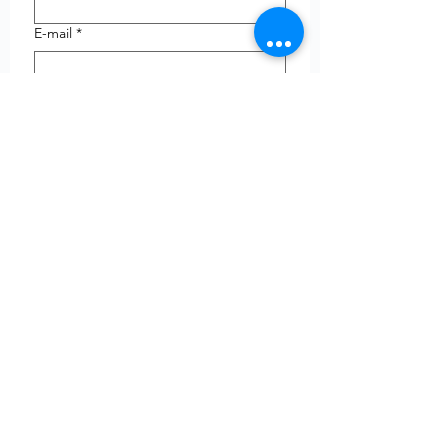
E-mail
*
Telefoon
uw vraag
Verzenden
© Copyright