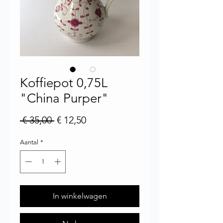
Koffiepot 0,75L
"China Purper"
Normale prijs
Verkoopprijs
 € 35,00 
€ 12,50
Aantal
*
In winkelwagen