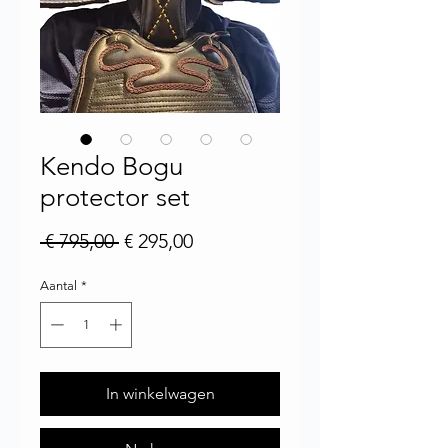
Kendo Bogu
protector set
Normale prijs
Verkoopprijs
 € 795,00 
€ 295,00
Aantal
*
In winkelwagen