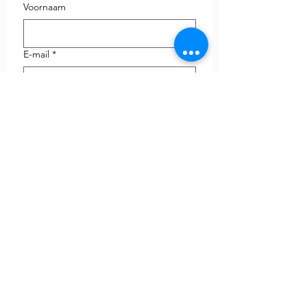
Voornaam
E-mail
*
Telefoon
uw vraag
Verzenden