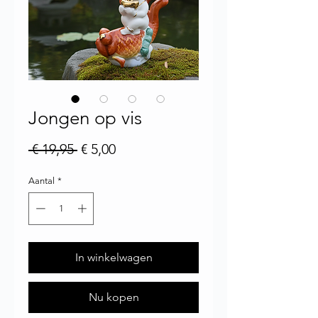
Jongen op vis
Normale prijs
Verkoopprijs
 € 19,95 
€ 5,00
Aantal
*
In winkelwagen
Nu kopen