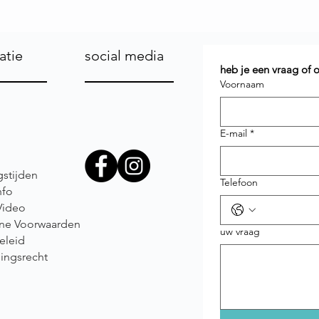
atie
social media
heb je een vraag of
Voornaam
E-mail
*
stijden
Telefoon
nfo
Video
ne Voorwaarden
uw vraag
eleid
ingsrecht