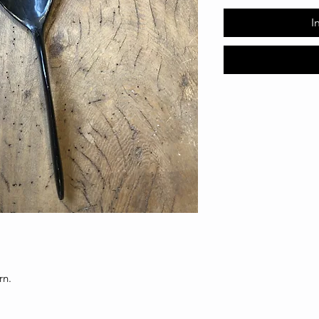
I
rn.