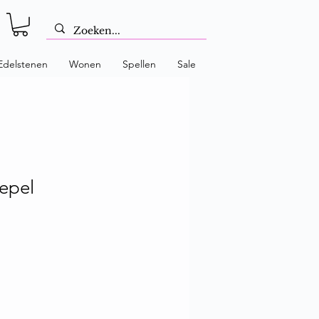
Edelstenen
Wonen
Spellen
Sale
lepel
 prijs
erkoopprijs