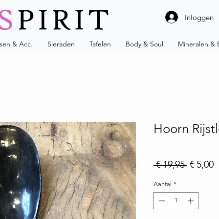
Inloggen
ssen & Acc.
Sieraden
Tafelen
Body & Soul
Mineralen & 
Hoorn Rijst
Normale
V
 € 19,95 
€ 5,00
Aantal
*