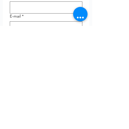
E-mail
*
Telefoon
uw vraag
Verzenden
© Copyright