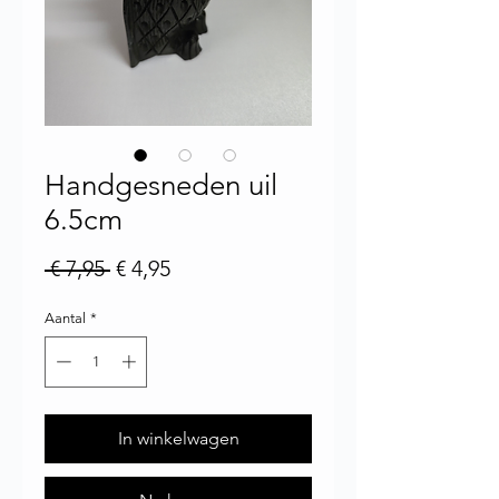
Handgesneden uil
6.5cm
Normale prijs
Verkoopprijs
 € 7,95 
€ 4,95
Aantal
*
In winkelwagen