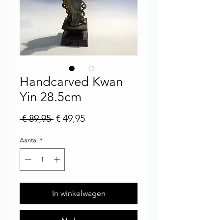
Handcarved Kwan
Yin 28.5cm
Normale prijs
Verkoopprijs
 € 89,95 
€ 49,95
Aantal
*
In winkelwagen