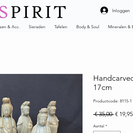
Inloggen
ssen & Acc.
Sieraden
Tafelen
Body & Soul
Mineralen & 
Handcarved
17cm
Productcode: 8115-1
Normale
 € 35,00 
€ 19,95
Aantal
*