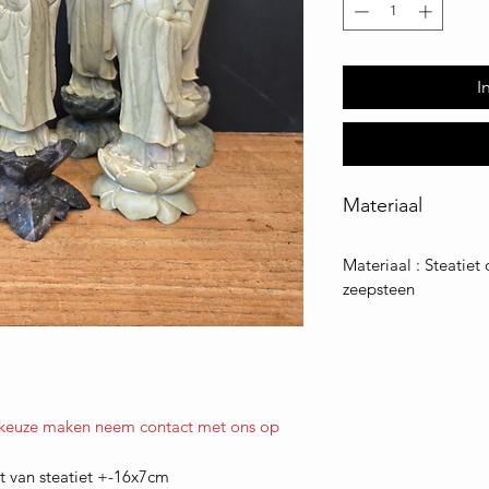
I
Materiaal
Materiaal : Steatiet
zeepsteen
 keuze maken neem contact met ons op
 van steatiet +-16x7cm