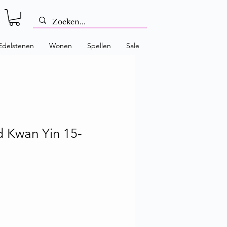
Edelstenen
Wonen
Spellen
Sale
 Kwan Yin 15-
 prijs
Verkoopprijs