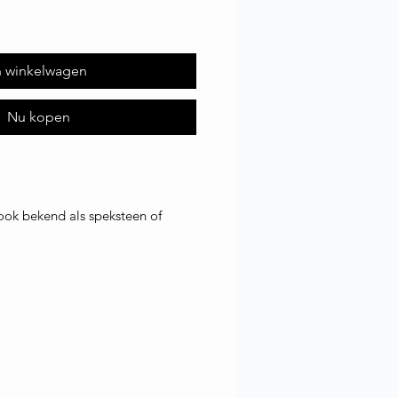
n winkelwagen
Nu kopen
 ook bekend als speksteen of